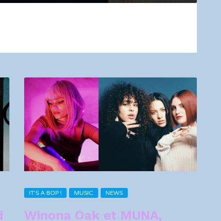
L
IT'S A BOP !
MUSIC
NEWS
d
Winona Oak et MUNA,