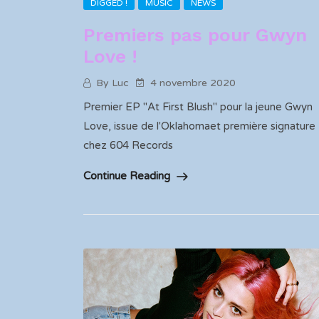
DIGGED !
MUSIC
NEWS
Premiers pas pour Gwyn
Love !
By Luc
4 novembre 2020
Premier EP "At First Blush" pour la jeune Gwyn
Love, issue de l'Oklahomaet première signature
chez 604 Records
Continue Reading