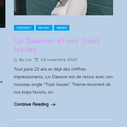
DIGGED !
MUSIC
NEWS
Liv Dawson et ses Trust
Issues
By Luc
18 novembre 2020
Tout juste 22 ans et déjà des chiffres
impressionants, Liv Dawson est de retour avec son
le
nouveau single “Trust Issues“. Thème récurrent de
nos bops favoris, on...
Continue Reading