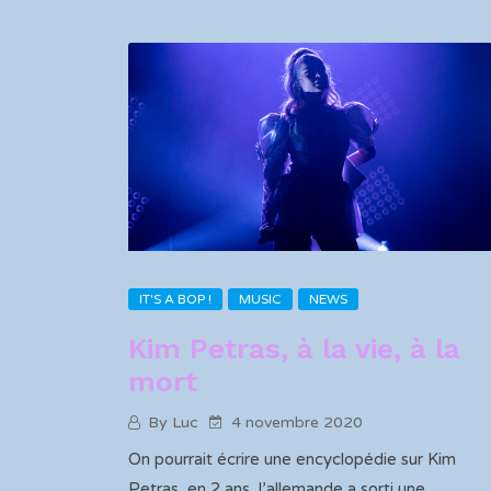
IT'S A BOP !
MUSIC
NEWS
Kim Petras, à la vie, à la
mort
By Luc
4 novembre 2020
On pourrait écrire une encyclopédie sur Kim
Petras, en 2 ans, l’allemande a sorti une