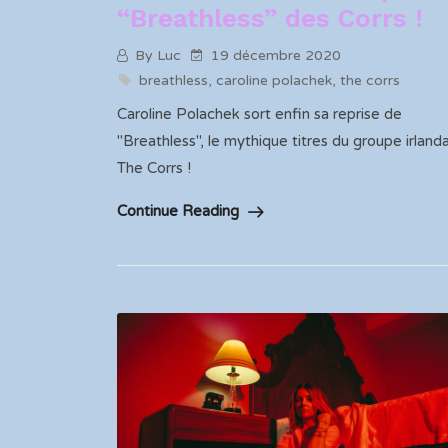
“Breathless” des Corrs !
By Luc
19 décembre 2020
breathless
,
caroline polachek
,
the corrs
Caroline Polachek sort enfin sa reprise de
"Breathless", le mythique titres du groupe irlanda
The Corrs !
Continue Reading