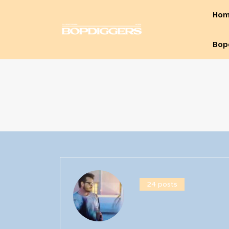
Ho
Bop
24 posts