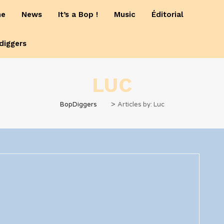
me
News
It’s a Bop !
Music
Éditorial
diggers
LUC
>
BopDiggers
Articles by: Luc