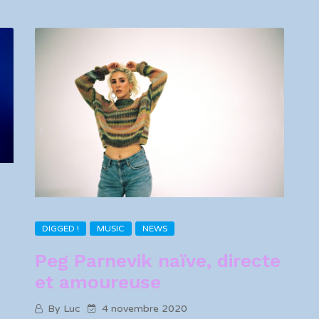
DIGGED !
MUSIC
NEWS
Peg Parnevik naïve, directe
et amoureuse
By Luc
4 novembre 2020