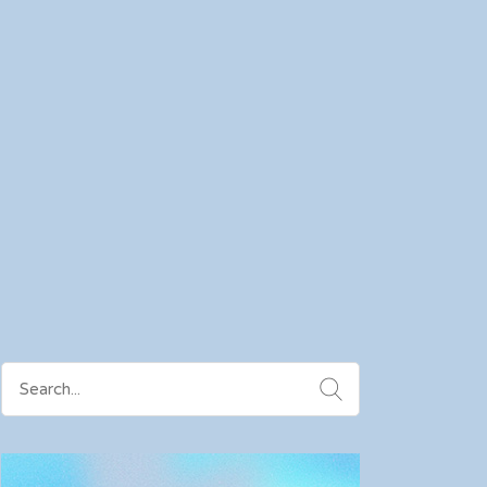
Search
for: