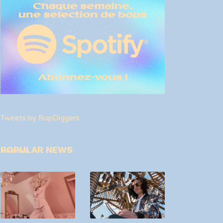
12 décembre 2020
Luc
oviet revient avec Dullshine
Tweets by BopDiggers
POPULAR NEWS