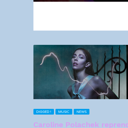
DIGGED !
MUSIC
NEWS
Caroline Polachek repren