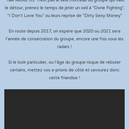
“Talk About US” n’est pas le seul morceau du groupe qui vaut
le détour, prenez le temps de jeter un oeil à “Done Fighting”,
“I Don’t Love You” ou leurs reprise de “Dirty Sexy Money”
En route depuis 2017, on espère que 2020 ou 2021 sera
l’année de consécration du groupe, encore une fois sous les
radars !
Si le look particulier, ou l’âge du groupe risque de rebuter
certains, mettez vos a-prioris de côté et savourez donc
cette friandise !